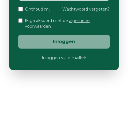
Onthoud mij
Wachtwoord vergeten?
Ik ga akkoord met de
algemene
voorwaarden
Inloggen
Inloggen via e-maillink