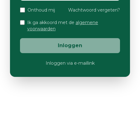
Onthoud mij
Wachtwoord vergeten?
Ik ga akkoord met de
algemene
voorwaarden
Inloggen
Inloggen via e-maillink