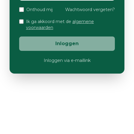
Onthoud mij
Wachtwoord vergeten?
Ik ga akkoord met de
algemene
voorwaarden
Inloggen
Inloggen via e-maillink