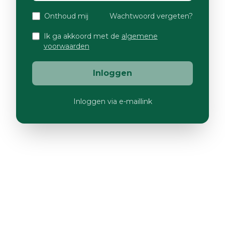
Onthoud mij
Wachtwoord vergeten?
Ik ga akkoord met de
algemene
voorwaarden
Inloggen
Inloggen via e-maillink