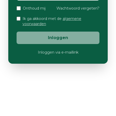
Onthoud mij
Wachtwoord vergeten?
Ik ga akkoord met de
algemene
voorwaarden
Inloggen
Inloggen via e-maillink