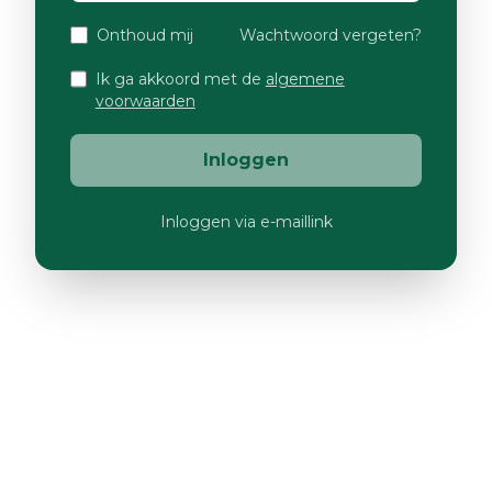
Onthoud mij
Wachtwoord vergeten?
Ik ga akkoord met de
algemene
voorwaarden
Inloggen
Inloggen via e-maillink