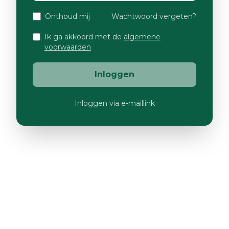
Onthoud mij
Wachtwoord vergeten?
Ik ga akkoord met de
algemene
voorwaarden
Inloggen
Inloggen via e-maillink