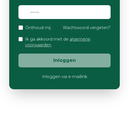
Onthoud mij
Wachtwoord vergeten?
Ik ga akkoord met de
algemene
voorwaarden
Inloggen
Inloggen via e-maillink