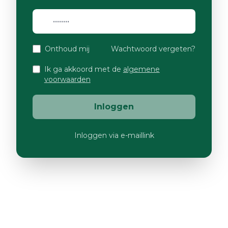
Onthoud mij
Wachtwoord vergeten?
Ik ga akkoord met de
algemene
voorwaarden
Inloggen
Inloggen via e-maillink