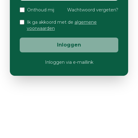
Onthoud mij
Wachtwoord vergeten?
Ik ga akkoord met de
algemene
voorwaarden
Inloggen
Inloggen via e-maillink