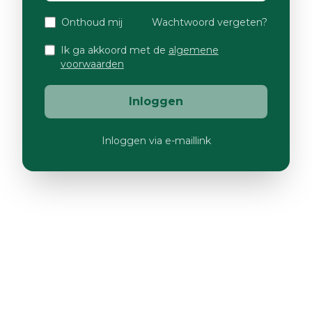
Onthoud mij
Wachtwoord vergeten?
Ik ga akkoord met de
algemene
voorwaarden
Inloggen
Inloggen via e-maillink