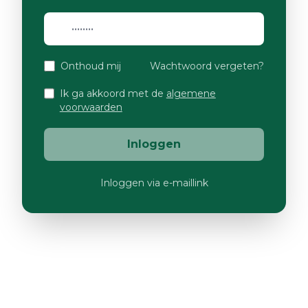
Onthoud mij
Wachtwoord vergeten?
Ik ga akkoord met de
algemene
voorwaarden
Inloggen
Inloggen via e-maillink