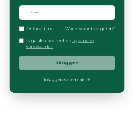
Onthoud mij
Wachtwoord vergeten?
Ik ga akkoord met de
algemene
voorwaarden
Inloggen
Inloggen via e-maillink