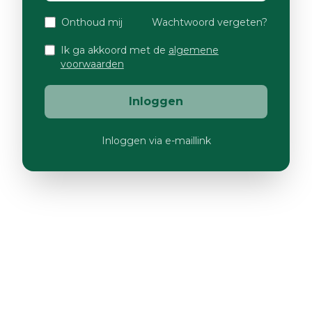
Onthoud mij
Wachtwoord vergeten?
Ik ga akkoord met de
algemene
voorwaarden
Inloggen
Inloggen via e-maillink