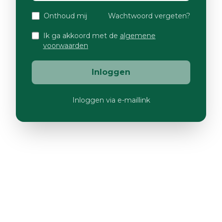
Onthoud mij
Wachtwoord vergeten?
Ik ga akkoord met de
algemene
voorwaarden
Inloggen
Inloggen via e-maillink