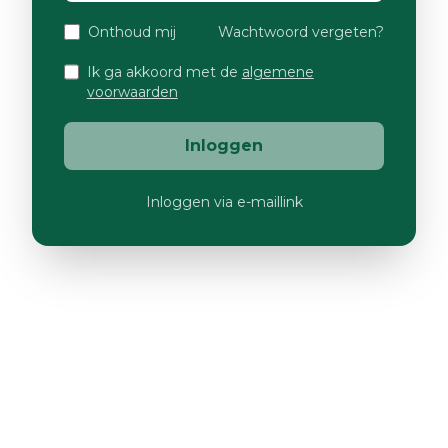
Onthoud mij
Wachtwoord vergeten?
Ik ga akkoord met de
algemene
voorwaarden
Inloggen
Inloggen via e-maillink