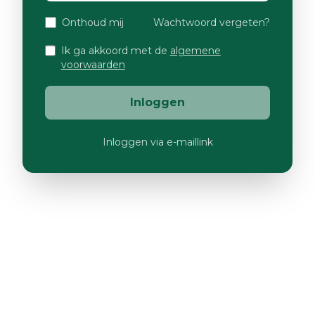
Onthoud mij
Wachtwoord vergeten?
Ik ga akkoord met de
algemene
voorwaarden
Inloggen
Inloggen via e-maillink