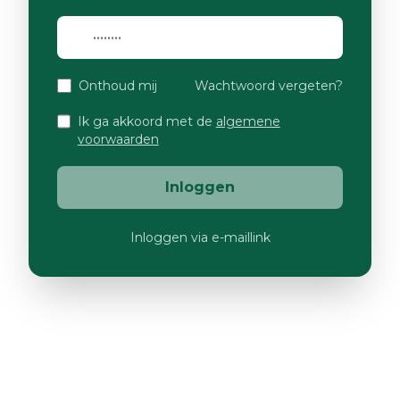
Onthoud mij
Wachtwoord vergeten?
Ik ga akkoord met de
algemene
voorwaarden
Inloggen
Inloggen via e-maillink