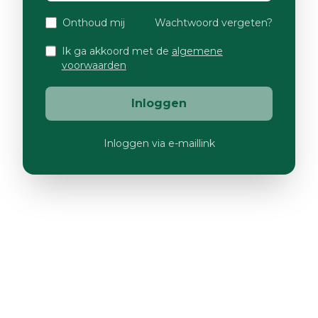
Onthoud mij
Wachtwoord vergeten?
Ik ga akkoord met de
algemene
voorwaarden
Inloggen
Inloggen via e-maillink