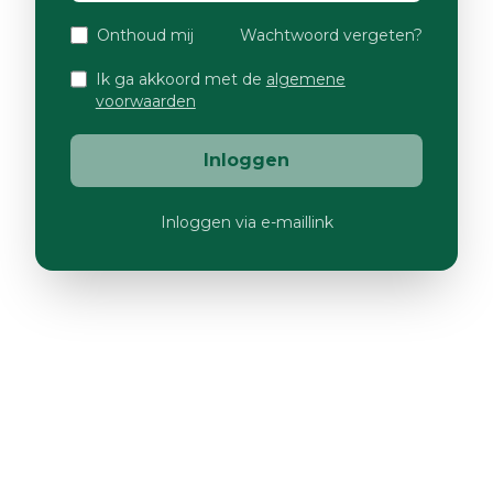
Onthoud mij
Wachtwoord vergeten?
Ik ga akkoord met de
algemene
voorwaarden
Inloggen
Inloggen via e-maillink