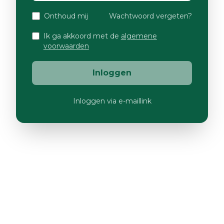
Onthoud mij
Wachtwoord vergeten?
Ik ga akkoord met de
algemene
voorwaarden
Inloggen
Inloggen via e-maillink