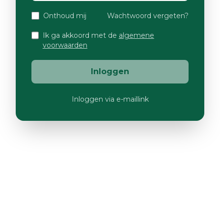
Onthoud mij
Wachtwoord vergeten?
Ik ga akkoord met de
algemene
voorwaarden
Inloggen
Inloggen via e-maillink