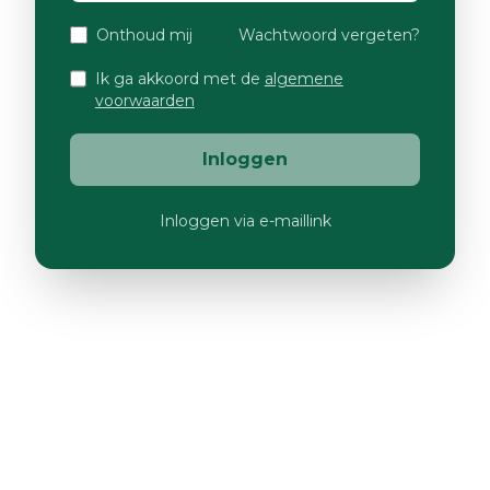
Onthoud mij
Wachtwoord vergeten?
Ik ga akkoord met de
algemene
voorwaarden
Inloggen
Inloggen via e-maillink