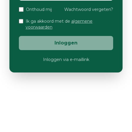
Onthoud mij
Wachtwoord vergeten?
Ik ga akkoord met de
algemene
voorwaarden
Inloggen
Inloggen via e-maillink