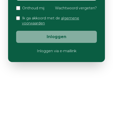
Onthoud mij
Wachtwoord vergeten?
Ik ga akkoord met de
algemene
voorwaarden
Inloggen
Inloggen via e-maillink