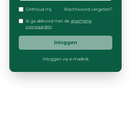
Onthoud mij
Wachtwoord vergeten?
Ik ga akkoord met de
algemene
voorwaarden
Inloggen
Inloggen via e-maillink