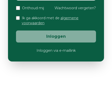
Onthoud mij
Wachtwoord vergeten?
Ik ga akkoord met de
algemene
voorwaarden
Inloggen
Inloggen via e-maillink