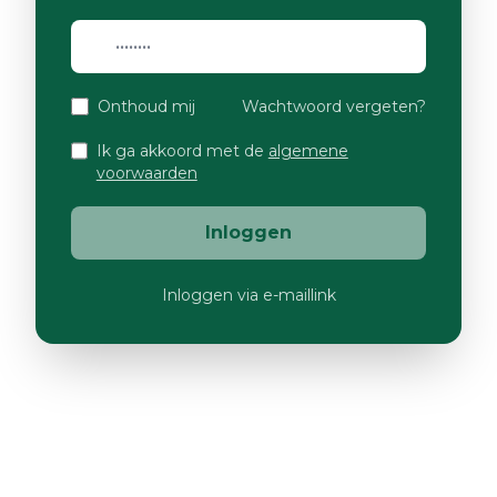
Onthoud mij
Wachtwoord vergeten?
Ik ga akkoord met de
algemene
voorwaarden
Inloggen
Inloggen via e-maillink