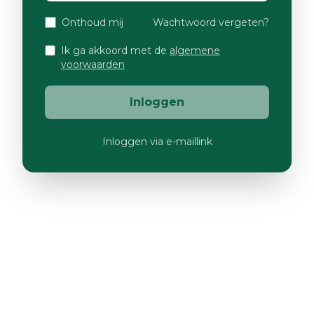
Onthoud mij
Wachtwoord vergeten?
Ik ga akkoord met de
algemene
voorwaarden
Inloggen
Inloggen via e-maillink