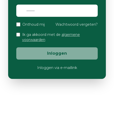
Onthoud mij
Wachtwoord vergeten?
Ik ga akkoord met de
algemene
voorwaarden
Inloggen
Inloggen via e-maillink