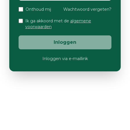
Onthoud mij
Wachtwoord vergeten?
Ik ga akkoord met de
algemene
voorwaarden
Inloggen
Inloggen via e-maillink