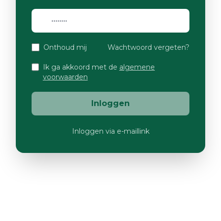
Onthoud mij
Wachtwoord vergeten?
Ik ga akkoord met de
algemene
voorwaarden
Inloggen
Inloggen via e-maillink