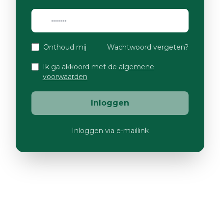
Onthoud mij
Wachtwoord vergeten?
Ik ga akkoord met de
algemene
voorwaarden
Inloggen
Inloggen via e-maillink