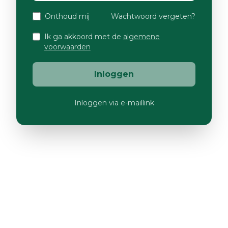
Onthoud mij
Wachtwoord vergeten?
Ik ga akkoord met de
algemene
voorwaarden
Inloggen
Inloggen via e-maillink