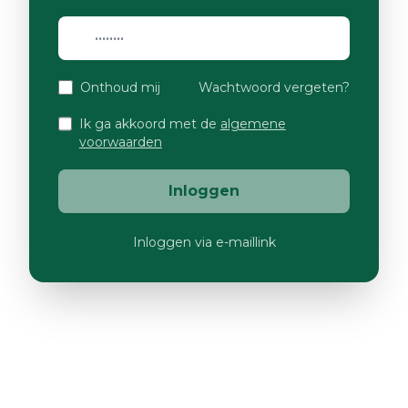
Onthoud mij
Wachtwoord vergeten?
Ik ga akkoord met de
algemene
voorwaarden
Inloggen
Inloggen via e-maillink