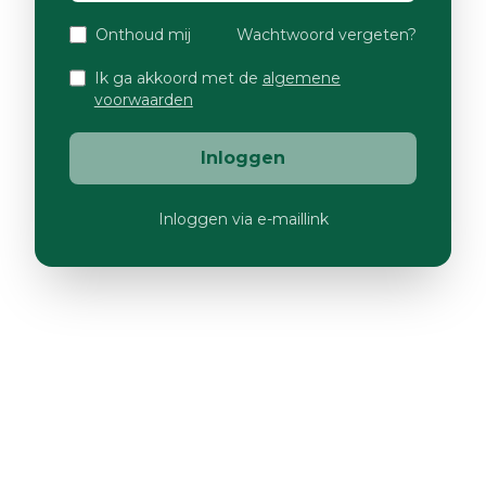
Onthoud mij
Wachtwoord vergeten?
Ik ga akkoord met de
algemene
voorwaarden
Inloggen
Inloggen via e-maillink