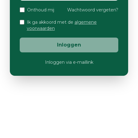
Onthoud mij
Wachtwoord vergeten?
Ik ga akkoord met de
algemene
voorwaarden
Inloggen
Inloggen via e-maillink