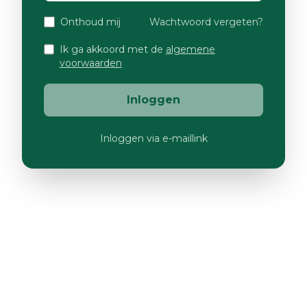
Onthoud mij
Wachtwoord vergeten?
Ik ga akkoord met de
algemene
voorwaarden
Inloggen
Inloggen via e-maillink