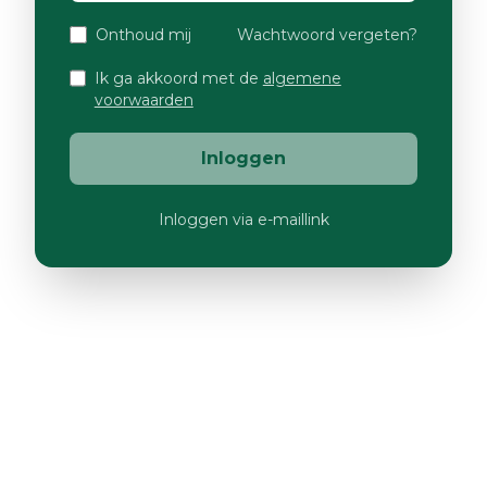
Onthoud mij
Wachtwoord vergeten?
Ik ga akkoord met de
algemene
voorwaarden
Inloggen
Inloggen via e-maillink