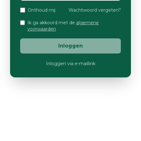
Onthoud mij
Wachtwoord vergeten?
Ik ga akkoord met de
algemene
voorwaarden
Inloggen
Inloggen via e-maillink