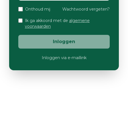
Onthoud mij
Wachtwoord vergeten?
Ik ga akkoord met de
algemene
voorwaarden
Inloggen
Inloggen via e-maillink