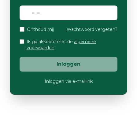
Onthoud mij
Wachtwoord vergeten?
Ik ga akkoord met de
algemene
voorwaarden
Inloggen
Inloggen via e-maillink