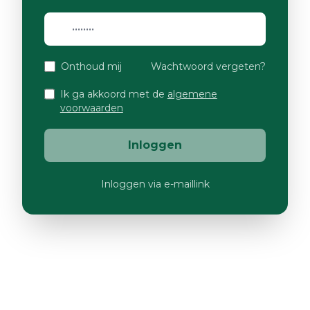
Onthoud mij
Wachtwoord vergeten?
Ik ga akkoord met de
algemene
voorwaarden
Inloggen
Inloggen via e-maillink