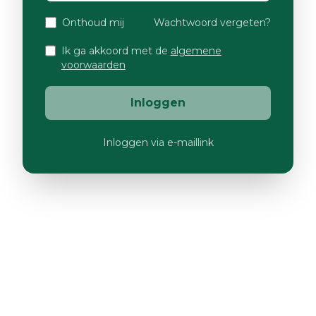
Onthoud mij
Wachtwoord vergeten?
Ik ga akkoord met de
algemene
voorwaarden
Inloggen
Inloggen via e-maillink