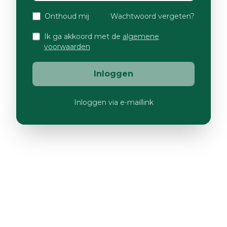
Onthoud mij
Wachtwoord vergeten?
Ik ga akkoord met de
algemene
voorwaarden
Inloggen
Inloggen via e-maillink