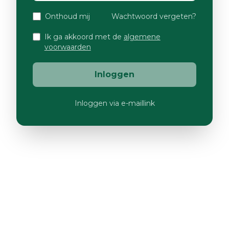
Onthoud mij
Wachtwoord vergeten?
Ik ga akkoord met de
algemene
voorwaarden
Inloggen
Inloggen via e-maillink