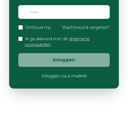
Onthoud mij
Wachtwoord vergeten?
Ik ga akkoord met de
algemene
voorwaarden
Inloggen
Inloggen via e-maillink