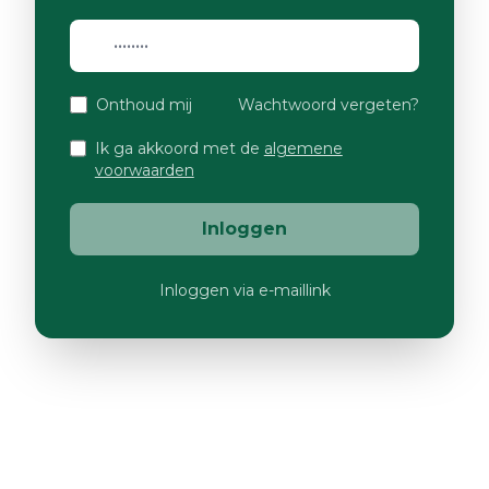
Onthoud mij
Wachtwoord vergeten?
Ik ga akkoord met de
algemene
voorwaarden
Inloggen
Inloggen via e-maillink