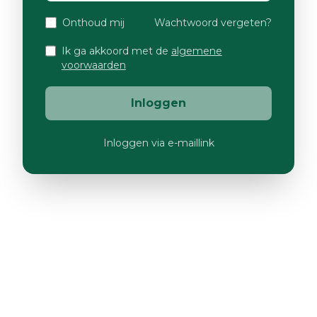
Onthoud mij
Wachtwoord vergeten?
Ik ga akkoord met de
algemene
voorwaarden
Inloggen
Inloggen via e-maillink