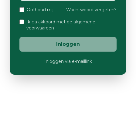
Onthoud mij
Wachtwoord vergeten?
Ik ga akkoord met de
algemene
voorwaarden
Inloggen
Inloggen via e-maillink